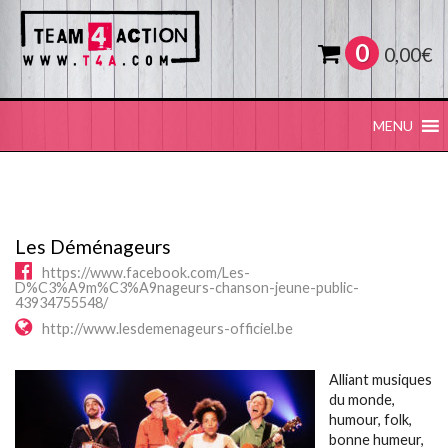
0
0,00
€
MENU
Les Déménageurs
https://www.facebook.com/Les-
D%C3%A9m%C3%A9nageurs-chanson-jeune-public-
43934755548/
http://www.lesdemenageurs-officiel.be
Alliant musiques
du monde,
humour, folk,
bonne humeur,