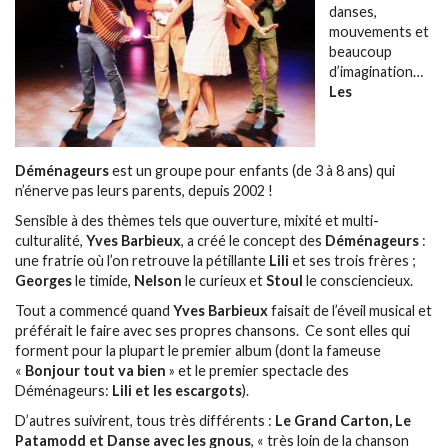
danses,
mouvements et
beaucoup
d’imagination…
Les
Déménageurs
est un groupe pour enfants (de 3 à 8 ans) qui
n’énerve pas leurs parents, depuis 2002 !
Sensible à des thèmes tels que ouverture, mixité et multi-
culturalité,
Yves Barbieux
, a créé le concept des
Déménageurs
:
une fratrie où l’on retrouve la pétillante
Lili
et ses trois frères ;
Georges
le timide,
Nelson
le curieux et
Stoul
le consciencieux.
Tout a commencé quand
Yves Barbieux
faisait de l’éveil musical et
préférait le faire avec ses propres chansons. Ce sont elles qui
forment pour la plupart le premier album (dont la fameuse
«
Bonjour tout va bien
» et le premier spectacle des
Déménageurs:
Lili et les escargots
).
D’autres suivirent, tous très différents :
Le Grand Carton, Le
Patamodd et Danse avec les gnous
, « très loin de la chanson