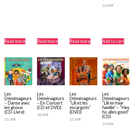
16,00
€
Read more
Read more
Read more
Add to cart
Les
Les
Les
Les
Déménageurs
Déménageurs
Déménageurs
Déménageurs
– Danse avec
– En Concert
“Lili et les
“Lili en haar
les gnous
(CD et DVD)
escargots”
familie” – “Hey
(CD-Livre)
(DVD)
ho alles goed”
18,00
€
(CD)
22,00
€
15,00
€
14,00
€