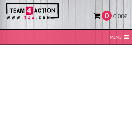
0
0,00
€
MENU