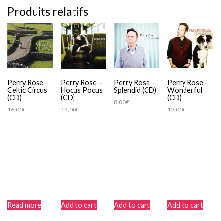
Produits relatifs
Perry Rose –
Perry Rose –
Perry Rose –
Perry Rose –
Celtic Circus
Splendid (CD)
Wonderful
Hocus Pocus
(CD)
(CD)
(CD)
8,00
€
16,00
€
13,00
€
12,00
€
Read more
Add to cart
Add to cart
Add to cart