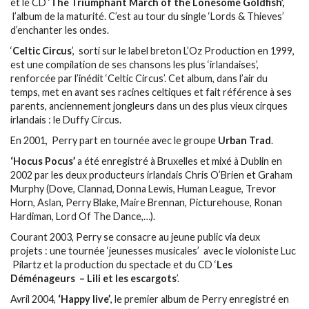
et le CD ‘
The Triumphant March of the Lonesome Goldfish’,
l’album de la maturité. C’est au tour du single ‘Lords & Thieves’
d’enchanter les ondes.
‘
Celtic Circus
’, sorti sur le label breton L’Oz Production en 1999,
est une compilation de ses chansons les plus ‘irlandaises’,
renforcée par l’inédit ‘Celtic Circus’. Cet album, dans l’air du
temps, met en avant ses racines celtiques et fait référence à ses
parents, anciennement jongleurs dans un des plus vieux cirques
irlandais : le Duffy Circus.
En 2001, Perry part en tournée avec le groupe
Urban Trad
.
‘Hocus Pocus’
a été enregistré à Bruxelles et mixé à Dublin en
2002 par les deux producteurs irlandais Chris O’Brien et Graham
Murphy (Dove, Clannad, Donna Lewis, Human League, Trevor
Horn, Aslan, Perry Blake, Maire Brennan, Picturehouse, Ronan
Hardiman, Lord Of The Dance,…).
Courant 2003, Perry se consacre au jeune public via deux
projets : une tournée ‘jeunesses musicales’ avec le violoniste Luc
Pilartz et la production du spectacle et du CD ‘
Les
Déménageurs – Lili et les escargots
’.
Avril 2004,
‘Happy live’
, le premier album de Perry enregistré en