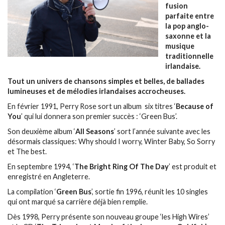
fusion
parfaite entre
la pop anglo-
saxonne et la
musique
traditionnelle
irlandaise.
Tout un univers de chansons simples et belles, de ballades
lumineuses et de mélodies irlandaises accrocheuses.
En février 1991, Perry Rose sort un album six titres ‘
Because of
You
’ qui lui donnera son premier succès : ‘Green Bus’.
Son deuxième album ‘
All Seasons
’ sort l’année suivante avec les
désormais classiques: Why should I worry, Winter Baby, So Sorry
et The best.
En septembre 1994, ‘
The Bright Ring Of The Day
’ est produit et
enregistré en Angleterre.
La compilation ‘
Green Bus
’, sortie fin 1996, réunit les 10 singles
qui ont marqué sa carrière déjà bien remplie.
Dès 1998, Perry présente son nouveau groupe ‘les High Wires’