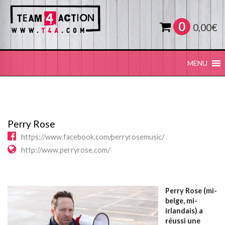
0
0,00
€
MENU
Perry Rose
https://www.facebook.com/perryrosemusic/
http://www.perryrose.com/
Perry Rose (mi-
belge, mi-
irlandais) a
réussi une