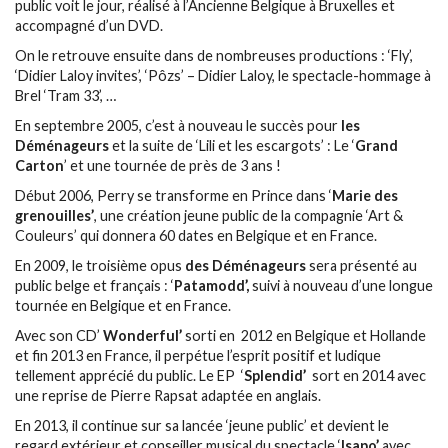
public voit le jour, réalisé à l’Ancienne Belgique à Bruxelles et
accompagné d’un DVD.
On le retrouve ensuite dans de nombreuses productions : ‘Fly’,
‘Didier Laloy invites’, ‘Pôzs’ – Didier Laloy, le spectacle-hommage à
Brel ‘Tram 33’, …
En septembre 2005, c’est à nouveau le succès pour
les
Déménageurs
et la suite de ‘Lili et les escargots’ : Le ‘
Grand
Carton
’ et une tournée de près de 3 ans !
Début 2006, Perry se transforme en Prince dans ‘
Marie des
grenouilles’
, une création jeune public de la compagnie ‘Art &
Couleurs’ qui donnera 60 dates en Belgique et en France.
En 2009, le troisième opus
des Déménageurs
sera présenté au
public belge et français : ‘
Patamodd’,
suivi à nouveau d’une longue
tournée en Belgique et en France.
Avec son CD’
Wonderfu
l’
sorti en 2012 en Belgique et Hollande
et fin 2013 en France, il perpétue l’esprit positif et ludique
tellement apprécié du public. Le EP ‘
Splendid’
sort en 2014 avec
une reprise de Pierre Rapsat adaptée en anglais.
En 2013, il continue sur sa lancée ‘jeune public’ et devient le
regard extérieur et conseiller musical du spectacle ‘
Isapo’
avec