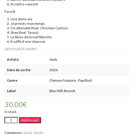
A contre-courant
Face B
Une demi-vie
Je prends mon temps
On attendait (feat. Christian Cantos)
Slow (feat. Teona)
Le blues de la nuit blanche
Il suffit d’une chanson
LIEN PLATEFORMES
Artiste
Saule
Date de sortie
2026
Genre
Chanson Française, Pop/Rock
Label
Blue Milk Records
30,00
€
In stock
Saule
Alternative:
Add to cart
"La
source"
(Vinyle)
Categories:
Vinyl
,
Vinyle