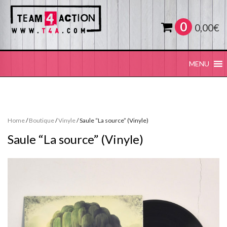
0
0,00
€
MENU
Home
/
Boutique
/
Vinyle
/ Saule “La source” (Vinyle)
Saule “La source” (Vinyle)