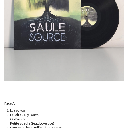
Face A
La source
Fallait que ça sorte
On l’a refait
Petite gueule (feat. Lovelace)
Danser au beau milieu des ombres