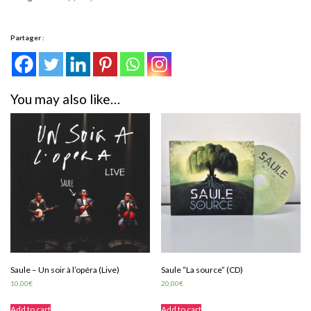
quantity
Partager :
You may also like…
Saule – Un soir à l’opéra (Live)
Saule “La source” (CD)
10,00
€
20,00
€
Add to cart
Add to cart