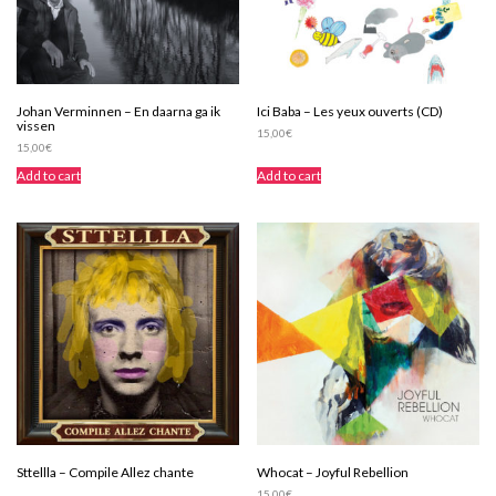
Johan Verminnen – En daarna ga ik
Ici Baba – Les yeux ouverts (CD)
vissen
15,00
€
15,00
€
Add to cart
Add to cart
Sttellla – Compile Allez chante
Whocat – Joyful Rebellion
15,00
€