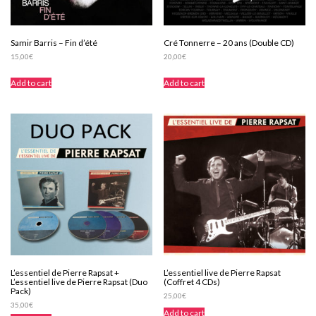
Samir Barris – Fin d’été
Cré Tonnerre – 20 ans (Double CD)
15,00
€
20,00
€
Add to cart
Add to cart
L’essentiel de Pierre Rapsat +
L’essentiel live de Pierre Rapsat
L’essentiel live de Pierre Rapsat (Duo
(Coffret 4 CDs)
Pack)
25,00
€
35,00
€
Add to cart