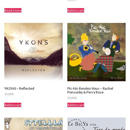
Read more
Add to cart
YKONS – Reflected
Pic-Nic Rendez-Vous – Rachel
Ponsonby & Perry Rose
15,00
€
15,00
€
Add to cart
Add to cart