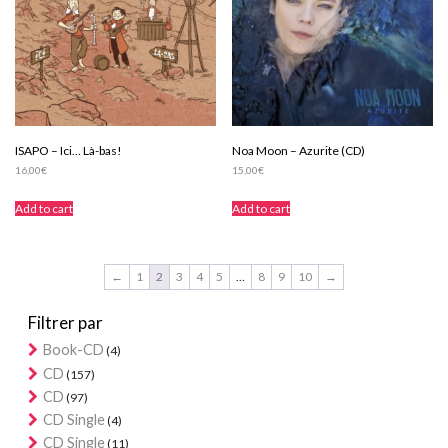
ISAPO – Ici… Là-bas!
Noa Moon – Azurite (CD)
16,00
€
15,00
€
Add to cart
Add to cart
←
1
2
3
4
5
…
8
9
10
→
Filtrer par
Book-CD
(4)
CD
(157)
CD
(97)
CD Single
(4)
CD Single
(11)