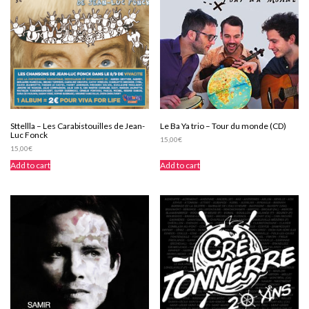
Sttellla – Les Carabistouilles de Jean-
Le Ba Ya trio – Tour du monde (CD)
Luc Fonck
15,00
€
15,00
€
Add to cart
Add to cart