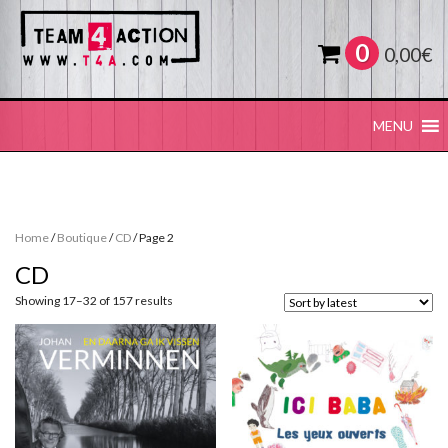
0
0,00
€
MENU
Home
/
Boutique
/
CD
/ Page 2
CD
Sorted
Showing 17–32 of 157 results
by
latest