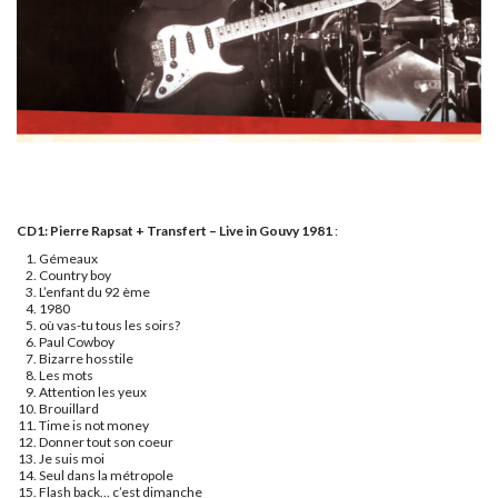
CD1: Pierre Rapsat + Transfert – Live in Gouvy 1981
:
Gémeaux
Country boy
L’enfant du 92 ème
1980
où vas-tu tous les soirs?
Paul Cowboy
Bizarre hosstile
Les mots
Attention les yeux
Brouillard
Time is not money
Donner tout son coeur
Je suis moi
Seul dans la métropole
Flash back… c’est dimanche