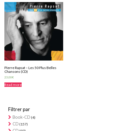
Pierre Rapsat – Les 50 Plus Belles
Chansons (CD)
23,00
€
Read more
Filtrer par
Book-CD
(4)
CD
(157)
CD
(97)