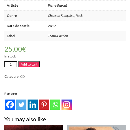
Artiste
Pierre Rapsat
Genre
Chanson Française, Rock
Date de sortie
2017
Label
Team 4 Action
25,00
€
In stock
L'essentiel
Alternative:
Add to cart
live
de
Pierre
Category:
CD
Rapsat
(Coffret
4
CDs)
Partager :
quantity
You may also like…