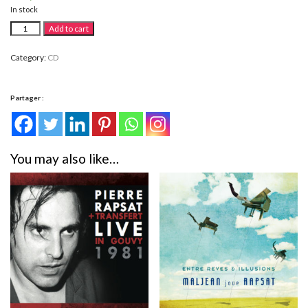
In stock
L'essentiel
Alternative:
Add to cart
live
de
Pierre
Category:
CD
Rapsat
(Coffret
4
CDs)
Partager :
quantity
You may also like…