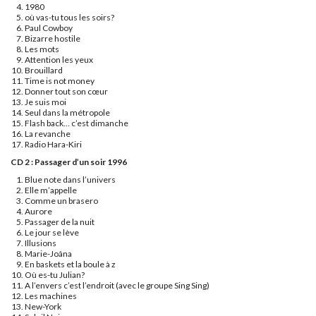
1980
où vas-tu tous les soirs?
Paul Cowboy
Bizarre hostile
Les mots
Attention les yeux
Brouillard
Time is not money
Donner tout son cœur
Je suis moi
Seul dans la métropole
Flash back… c’est dimanche
La revanche
Radio Hara-Kiri
CD 2 : Passager d’un soir 1996
Blue note dans l’univers
Elle m’appelle
Comme un brasero
Aurore
Passager de la nuit
Le jour se lève
Illusions
Marie-Joâna
En baskets et la boule à z
Où es-tu Julian?
A l’envers c’est l’endroit (avec le groupe Sing Sing)
Les machines
New-York