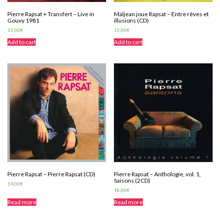
Pierre Rapsat + Transfert – Live in
Maljean joue Rapsat – Entre rêves et
Gouvy 1981
illusions (CD)
15,00
€
15,00
€
Add to cart
Add to cart
Pierre Rapsat – Pierre Rapsat (CD)
Pierre Rapsat – Anthologie, vol. 1,
Saisons (2CD)
14,00
€
18,00
€
Read more
Read more