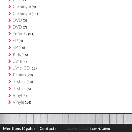
CD Single
(4)
CD Single
(11)
DVD
(5)
DVD
(7)
Enfants
(31)
EP
(8)
EP
(16)
Kids
(16)
Livre
(4)
Livre-CD
(12)
Promo
(29)
T-shirt
(10)
T-shirt
(6)
Vinyl
(5)
Vinyle
(14)
Mentions légales
Contacts
Copyright© 2026
Team 4 Action