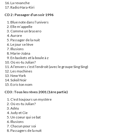
La revanche
Radio Hara-Kiri
CD 2 : Passager d’un soir 1996
Blue note dans l’univers
Elle m’appelle
Comme un brasero
Aurore
Passager de la nuit
Le jour se lève
Illusions
Marie-Joâna
En baskets et la boule à z
Où es-tu Julian?
A l’envers c’est l’endroit (avec le groupe Sing Sing)
Les machines
New-York
Soleil Noir
Ecris ton nom
CD3 : Tous les rêves 2001 (1ère partie)
C’est toujours un mystère
Où es-tu Julian?
Adéu
Judy et Cie
Un coeur qui se bat
Illusions
Chacun pour soi
Passagers de la nuit