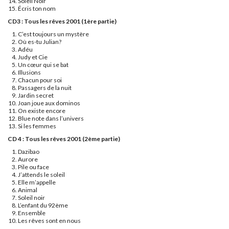
Soleil Noir
Écris ton nom
CD3 : Tous les rêves 2001 (1ère partie)
C’est toujours un mystère
Où es-tu Julian?
Adéu
Judy et Cie
Un cœur qui se bat
Illusions
Chacun pour soi
Passagers de la nuit
Jardin secret
Joan joue aux dominos
On existe encore
Blue note dans l’univers
Si les femmes
CD 4 : Tous les rêves 2001 (2ème partie)
Dazibao
Aurore
Pile ou face
J’attends le soleil
Elle m’appelle
Animal
Soleil noir
L’enfant du 92ème
Ensemble
Les rêves sont en nous