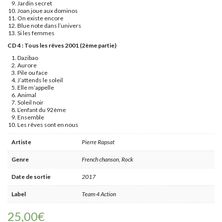
Jardin secret
Joan joue aux dominos
On existe encore
Blue note dans l’univers
Si les femmes
CD 4 : Tous les rêves 2001 (2ème partie)
Dazibao
Aurore
Pile ou face
J’attends le soleil
Elle m’appelle
Animal
Soleil noir
L’enfant du 92ème
Ensemble
Les rêves sont en nous
Artiste
Pierre Rapsat
Genre
French chanson, Rock
Date de sortie
2017
Label
Team 4 Action
25,00
€