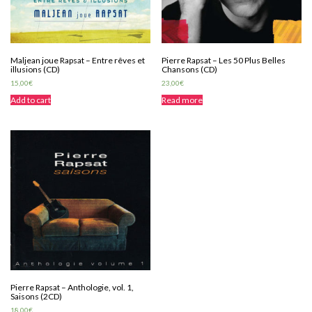
Maljean joue Rapsat – Entre rêves et
Pierre Rapsat – Les 50 Plus Belles
illusions (CD)
Chansons (CD)
15,00
€
23,00
€
Add to cart
Read more
Pierre Rapsat – Anthologie, vol. 1,
Saisons (2CD)
18,00
€