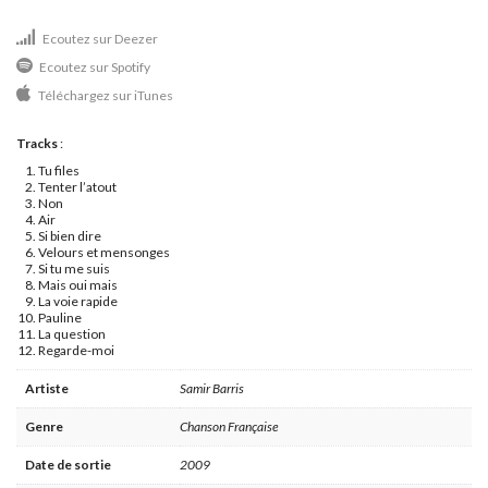
Ecoutez sur Deezer
Ecoutez sur Spotify
Téléchargez sur iTunes
Tracks
:
Tu files
Tenter l’atout
Non
Air
Si bien dire
Velours et mensonges
Si tu me suis
Mais oui mais
La voie rapide
Pauline
La question
Regarde-moi
Artiste
Samir Barris
Genre
Chanson Française
Date de sortie
2009