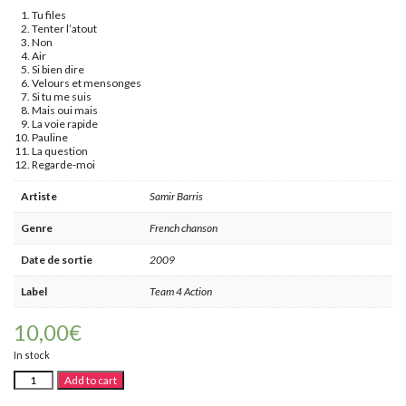
Tu files
Tenter l’atout
Non
Air
Si bien dire
Velours et mensonges
Si tu me suis
Mais oui mais
La voie rapide
Pauline
La question
Regarde-moi
Artiste
Samir Barris
Genre
French chanson
Date de sortie
2009
Label
Team 4 Action
10,00
€
In stock
Samir
Alternative:
Add to cart
Barris
-