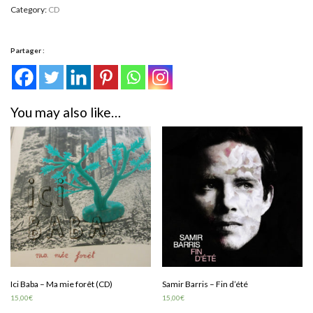
Tenter
Category:
CD
l'atout
(CD)
quantity
Partager :
You may also like…
Ici Baba – Ma mie forêt (CD)
Samir Barris – Fin d’été
15,00
€
15,00
€