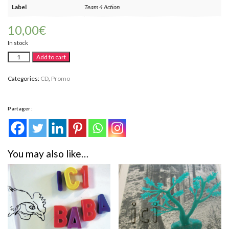
Label
Team 4 Action
10,00
€
In stock
Samir
Alternative:
Add to cart
Barris
-
Tenter
Categories:
CD
,
Promo
l'atout
(CD)
quantity
Partager :
You may also like…