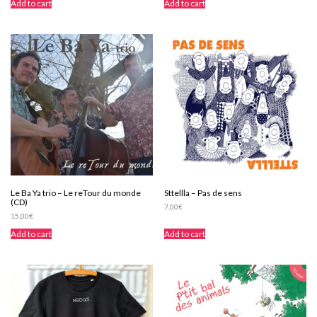
Add to cart
Add to cart
Le Ba Ya trio – Le reTour du monde
Sttellla – Pas de sens
(CD)
7,00
€
15,00
€
Add to cart
Add to cart