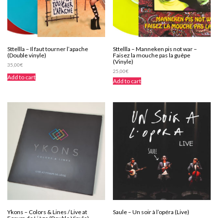
Sttellla – Il faut tourner l’apache
Sttellla – Manneken pis not war –
(Double vinyle)
Faisez la mouche pas la guêpe
(Vinyle)
35,00
€
25,00
€
Add to cart
Add to cart
Ykons – Colors & Lines / Live at
Saule – Un soir à l’opéra (Live)