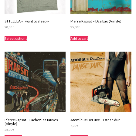
STTELLLA « I want to sleep »
Pierre Rapsat – Dazibao (Vinyle)
20,00
€
25,00
€
This
Select options
Add to cart
product
has
multiple
variants.
The
options
may
be
chosen
on
the
product
page
Pierre Rapsat – Lâchez les fauves
Atomique DeLuxe – Danse dur
(Vinyle)
7,00
€
25,00
€