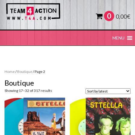
0
0,00
€
MENU
Home
/
Boutique
/ Page 2
Boutique
Sorted
Showing 17–32 of 317 results
by
latest