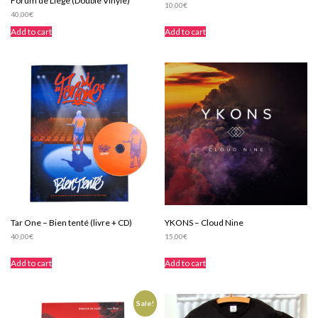
Forum de Liège (Double Vinyle)
10,00
€
40,00
€
Add to cart
Add to cart
Tar One – Bien tenté (livre + CD)
YKONS – Cloud Nine
40,00
€
15,00
€
Add to cart
Add to cart
Sale!