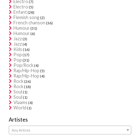
Electro
(7)
Electro
(5)
Enfant
(28)
Flemish song
(2)
French chanson
(36)
Humour
(31)
Humour
(6)
Jazz
(3)
Jazz
(4)
Kids
(16)
Pop
(17)
Pop
(31)
Pop/Rock
(4)
Rap/Hip-Hop
(5)
Rap/Hip-Hop
(4)
Rock
(26)
Rock
(18)
Soul
(1)
Soul
(1)
Vlaams
(4)
World
(1)
Artistes
Any Artiste