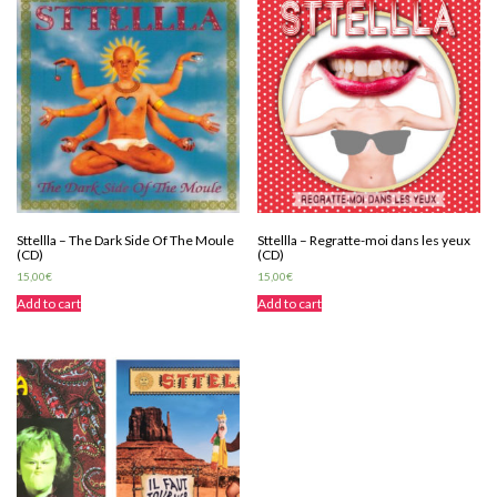
Sttellla – The Dark Side Of The Moule
Sttellla – Regratte-moi dans les yeux
(CD)
(CD)
15,00
€
15,00
€
Add to cart
Add to cart