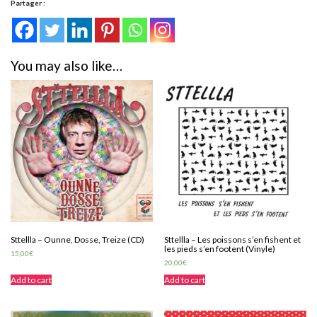
Faisez
Partager :
la
mouche
pas
la
guêpe
You may also like…
(Vinyle)
quantity
Sttellla – Ounne, Dosse, Treize (CD)
Sttellla – Les poissons s’en fishent et
les pieds s’en footent (Vinyle)
15,00
€
20,00
€
Add to cart
Add to cart