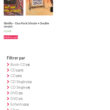
Sttellla – Duo Pack (Vinyle + Double
vinyle)
50,00
€
Add to cart
Filtrer par
Book-CD
(4)
CD
(157)
CD
(97)
CD Single
(11)
CD Single
(4)
DVD
(5)
DVD
(7)
Enfants
(31)