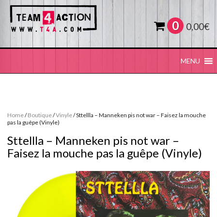
0
0,00
€
MENU
Home
/
Boutique
/
Vinyle
/ Sttellla – Manneken pis not war – Faisez la mouche
pas la guêpe (Vinyle)
Sttellla – Manneken pis not war –
Faisez la mouche pas la guêpe (Vinyle)