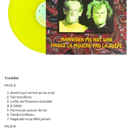
Tracklist
FACE A
Annie (ça n’arrive qu’au zoo)
Torremolinos
Le fils de l’homme invisible
A Tahiti
Parmesan autour de toi
Tondre la Blues
Nagasaki ne profite jamais
FACE B