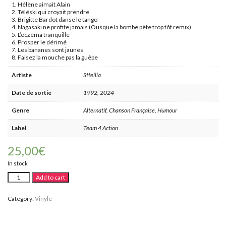
Hélène aimait Alain
Téléski qui croyait prendre
Brigitte Bardot danse le tango
Nagasaki ne profite jamais (Ousque la bombe pète trop tôt remix)
L’eczéma tranquille
Prosper le dérimé
Les bananes sont jaunes
Faisez la mouche pas la guêpe
Artiste
Sttellla
Date de sortie
1992, 2024
Genre
Alternatif, Chanson Française, Humour
Label
Team 4 Action
25,00
€
In stock
Sttellla
Alternative:
Add to cart
-
Manneken
pis
Category:
Vinyle
not
war
-